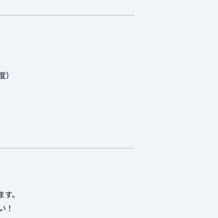
度）
ます。
い！