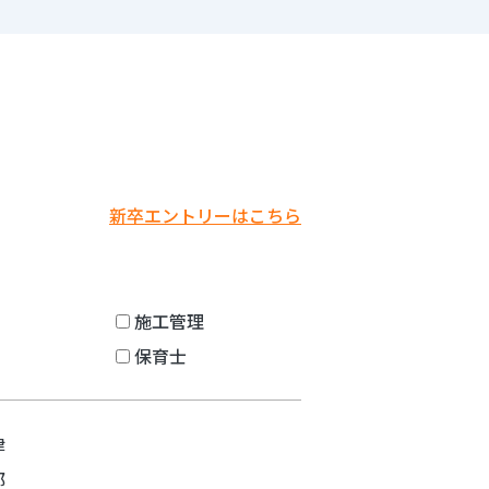
新卒エントリーはこちら
施工管理
保育士
津
都