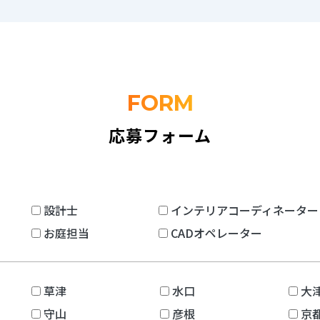
FORM
応募フォーム
設計士
インテリアコーディネーター
お庭担当
CADオペレーター
草津
水口
大
守山
彦根
京