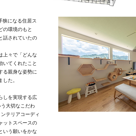
手狭になる住居ス
どの環境のもと
と話されていたの
は上々で「どんな
動いてくれたこと
する親身な姿勢に
ました。
らしを実現する広
いう大切なこだわ
インテリアコーディ
ャットスペースの
という願いをかな