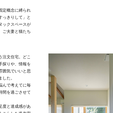
固定概念に縛られ
すっきりして」と
ヌックスペースが
、ご夫妻と猫たち
う注文住宅。どこ
手探りや、情報を
雰囲気でいいと思
ました。
悩んで考えてに毎
時間を過ごさせて
。
足度と達成感があ