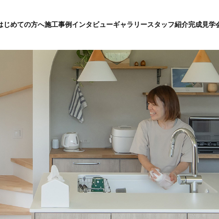
はじめての方へ
施工事例
インタビュー
ギャラリー
スタッフ紹介
完成見学
グ
ロ
ー
バ
ル
メ
ニ
ュ
ー