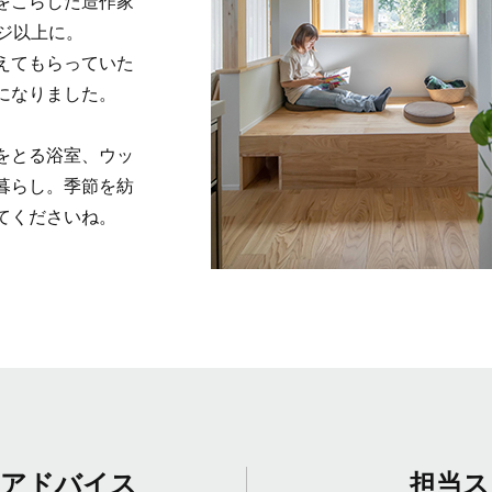
をこらした造作家
ジ以上に。
えてもらっていた
になりました。
をとる浴室、ウッ
暮らし。季節を紡
てくださいね。
のアドバイス
担当ス