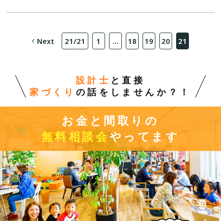
い”についてお話しさせてください。 「お客さまは私たちの大
切な友人」。 これは、ルポハウスが一番大切にしてい […]
21
/
21
1
...
18
19
20
21
Next
設計士
と直接
家づくり
の話をしませんか？！
お金と間取りの
無料相談会
やってます