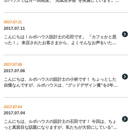
ポハウスでは月一回程度、“完成見学会”を実施しています。
モデルハウスを参考に家づくりを進められる方も多いかと思い
ますが、完成見学会では、お客さまのご厚意で、実際に […]
2017.07.11
2017.07.11
こんにちは！ルポハウス設計士の石田です。 「カフェかと思
った！」 来店されたお客さまから、よくそんなお声をいただ
きます。 ルポハウスでは、打ち合わせの場となるオープンス
タジオが、お客さまにとって少しでも“居心地のいい空間 […]
2017.07.06
2017.07.06
こんにちは、ルポハウスの設計士の小林です！ ちょっとした
自慢なんですが、ルポハウスは、“グッドデザイン賞”を2年連
続受賞しています。これは、滋賀県の企業ではじめての快挙な
んです！ かっこいいのに、住みやすい。かっこいいの […]
2017.07.04
2017.07.04
こんにちは、ルポハウスの設計士の石田です！ 今回は、ちょ
っと真面目な話題になりますが、私たちが大切にしている“想